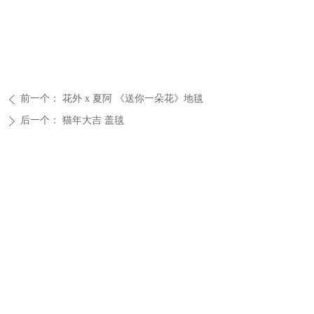
前一个：
花外 x 夏阿 《送你一朵花》地毯
ꄴ
后一个：
猫年大吉 盖毯
ꄲ